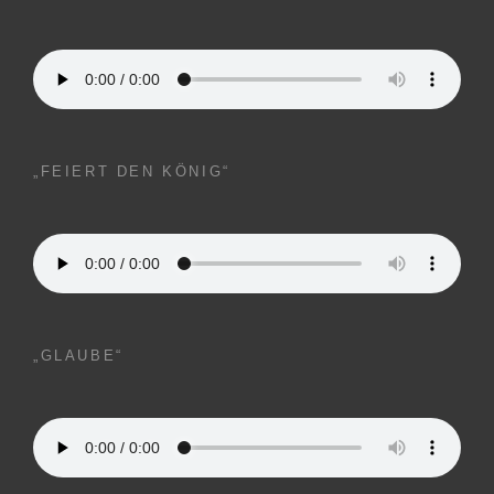
„FEIERT DEN KÖNIG“
„GLAUBE“