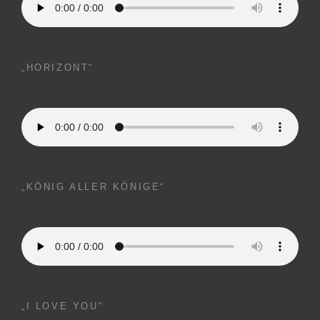
„HORIZONT“
„KÖNIG ALLER KÖNIGE“
„I LOVE YOU“