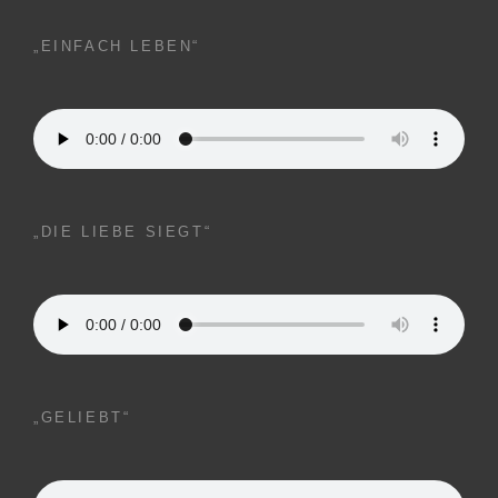
„EINFACH LEBEN“
„DIE LIEBE SIEGT“
„GELIEBT“