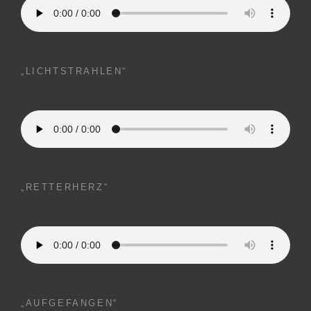
„LICHTSTRAHLEN“
„RETTERHERZ“
„AUFGEFANGEN“