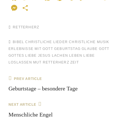
a
wi
m
h
nt
u
o
m
o
M
T
c
tt
ail
at
er
m
p
ail
ck
e
eil
e
er
s
e
bl
y
et
ss
e
RETTERHERZ
b
A
st
r
Li
e
n
o
p
n
n
BIBEL
CHRISTLICHE LIEDER
CHRISTLICHE MUSIK
ERLEBNISSE MIT GOTT
o
p
GEBURTSTAG
GLAUBE
k
GOTT
g
GOTTES LIEBE
JESUS
LACHEN
LEBEN
LIEBE
k
er
LOSLASSEN
MUT
RETTERHERZ
ZEIT
PREV ARTICLE
Geburtstage – besondere Tage
NEXT ARTICLE
Menschliche Engel