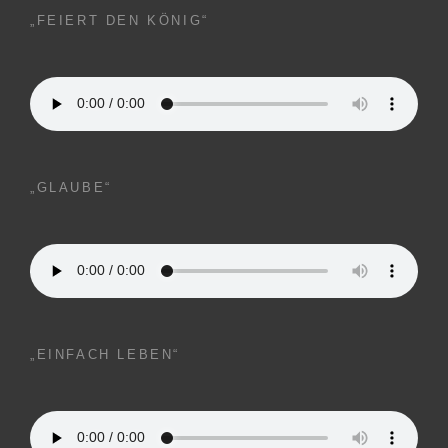
„FEIERT DEN KÖNIG“
„GLAUBE“
„EINFACH LEBEN“