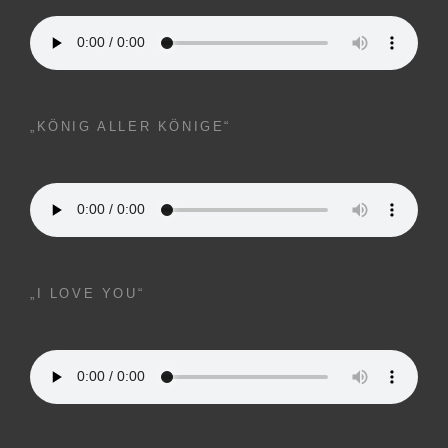
„KÖNIG ALLER KÖNIGE“
„I LOVE YOU“