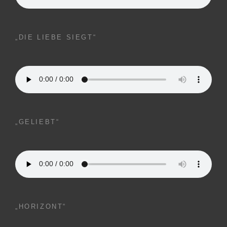
„DIE LIEBE SIEGT“
„GELIEBT“
„HORIZONT“