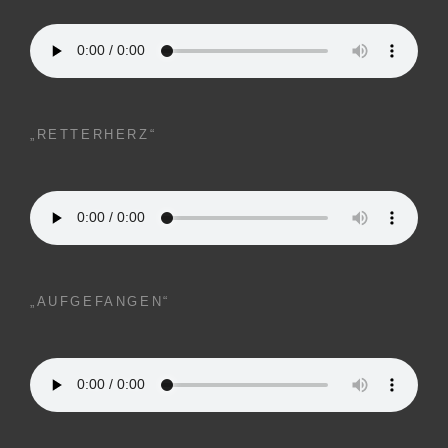
„RETTERHERZ“
„AUFGEFANGEN“