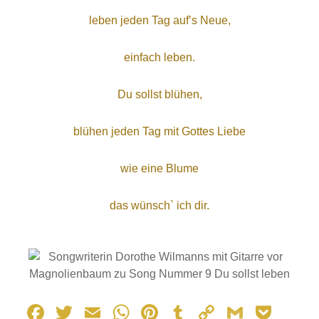
leben jeden Tag auf’s Neue,
einfach leben.
Du sollst blühen,
blühen jeden Tag mit Gottes Liebe
wie eine Blume
das wünsch` ich dir.
F
T
E
W
Pi
T
C
G
P