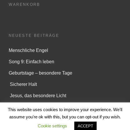
WARENKORB
NEUESTE BEITRÄGE
Menschliche Engel
Song 9: Einfach leben
Geburtstage – besondere Tage
Sicherer Halt
Jesus, das besondere Licht
This website uses cookies to improve your experience. We'll
assume you're ok with this, but you can opt-out if you wish.
COPYRIGHT © 2026
DOROTHE WILMANNS
|
MY MUSIC
Cookie settings
ACCEPT
BAND BY
CATCH THEMES