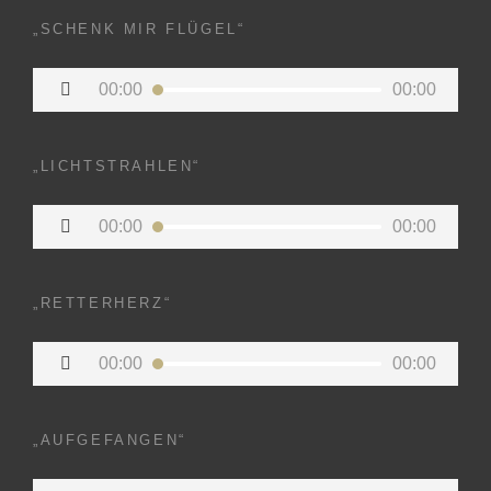
„SCHENK MIR FLÜGEL“
Audio-
00:00
00:00
Player
„LICHTSTRAHLEN“
Audio-
00:00
00:00
Player
„RETTERHERZ“
Audio-
00:00
00:00
Player
„AUFGEFANGEN“
Audio-