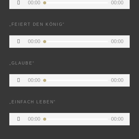
00:00
00:00
Player
„FEIERT DEN KÖNIG“
Audio-
00:00
00:00
Player
„GLAUBE“
Audio-
00:00
00:00
Player
„EINFACH LEBEN“
Audio-
00:00
00:00
Player