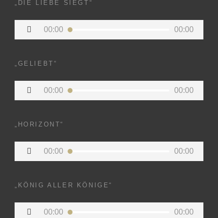
„DIE LIEBE SIEGT“
Audio-
00:00
00:00
Player
„GELIEBT“
Audio-
00:00
00:00
Player
„HORIZONT“
Audio-
00:00
00:00
Player
„KÖNIG ALLER KÖNIGE“
Audio-
00:00
00:00