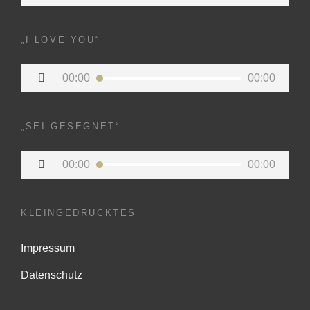
Player
„I LOVE YOU“
Audio-
00:00
00:00
Player
„SEI GESEGNET“
Audio-
00:00
00:00
Player
KLEINGEDRUCKTES
Impressum
Datenschutz