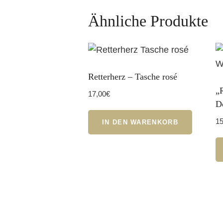
Ähnliche Produkte
Retterherz – Tasche rosé
„
17,00
€
D
15
IN DEN WARENKORB