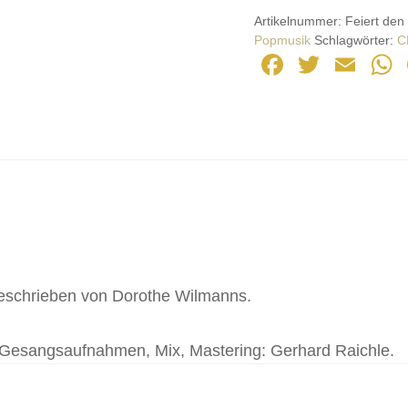
Artikelnummer:
Feiert de
Popmusik
Schlagwörter:
C
F
T
E
a
wi
m
c
tt
ail
e
er
b
o
o
k
eschrieben von Dorothe Wilmanns.
 Gesangsaufnahmen, Mix, Mastering: Gerhard Raichle.