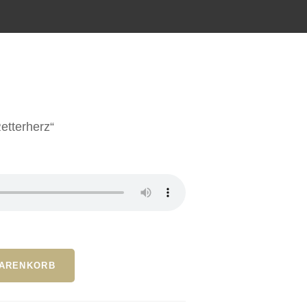
etterherz“
WARENKORB