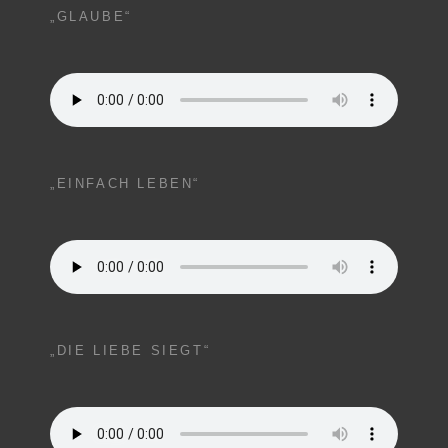
„GLAUBE“
„EINFACH LEBEN“
„DIE LIEBE SIEGT“