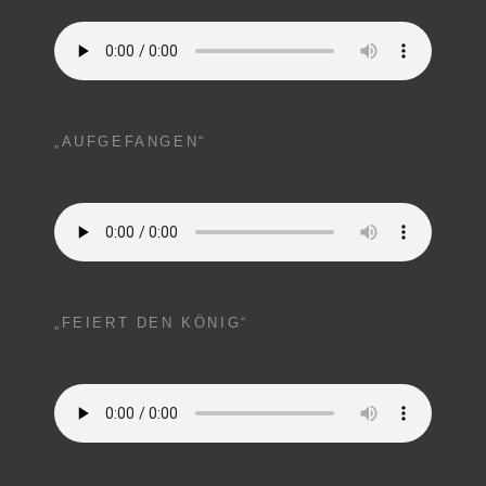
„AUFGEFANGEN“
„FEIERT DEN KÖNIG“