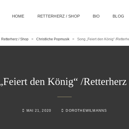
HOME
RETTERHERZ / SHOP
BIO
BLOG
Retterherz / Shop
>
Christliche Popmusik
>
Song „Feiert den König“ /Retterh
„Feiert den König“ /Retterherz
MAI 21, 2020
DOROTHEWILMANNS