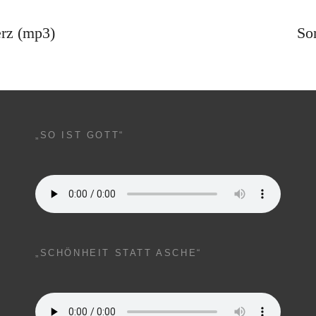
erz (mp3)
So
„SO IST GOTT“
„SCHÖNHEIT STATT ASCHE“