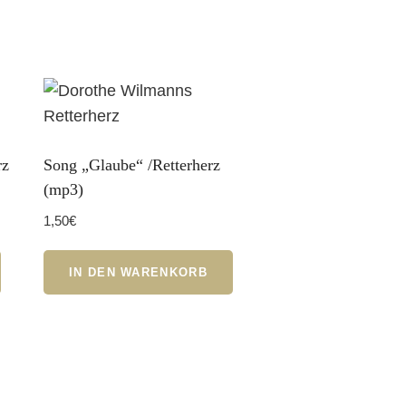
rz
Song „Glaube“ /Retterherz
(mp3)
1,50
€
IN DEN WARENKORB