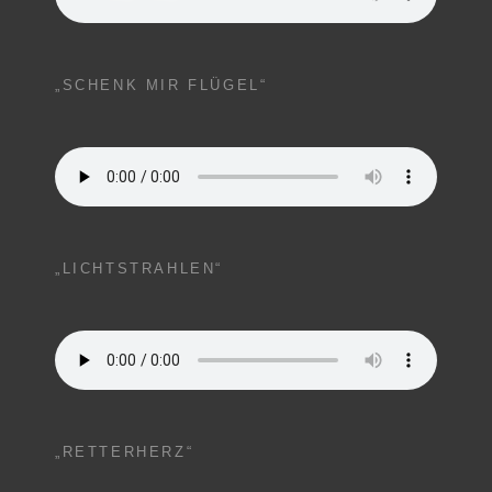
„SCHENK MIR FLÜGEL“
„LICHTSTRAHLEN“
„RETTERHERZ“