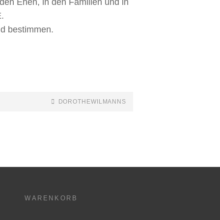
den Ehen, in den Familien und in
.
nd bestimmen.
DOROTHEWILMANNS
WARENKORB