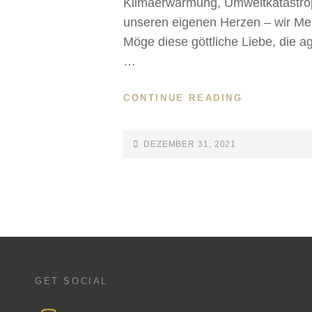
Klimaerwärmung, Umweltkatastroph
unseren eigenen Herzen – wir Mens
Möge diese göttliche Liebe, die 
…
CONTINUE READING
DEZEMBER 31, 2021
GET SOCIAL