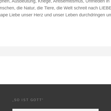
en, Ausbeutung, Kriege, Antisemitismus, Unfrieden in 
chen, die Natur, die Tiere, die Welt schreit nach LIEBE
agape Liebe unser Herz und unser Leben durchdringen u
„SO IST GOTT“