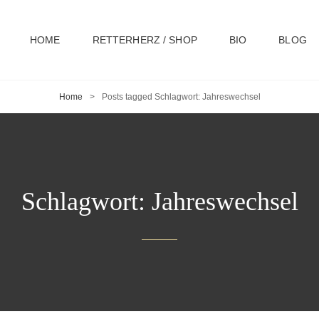
HOME
RETTERHERZ / SHOP
BIO
BLOG
Home
>
Posts tagged
Schlagwort:
Jahreswechsel
Schlagwort:
Jahreswechsel